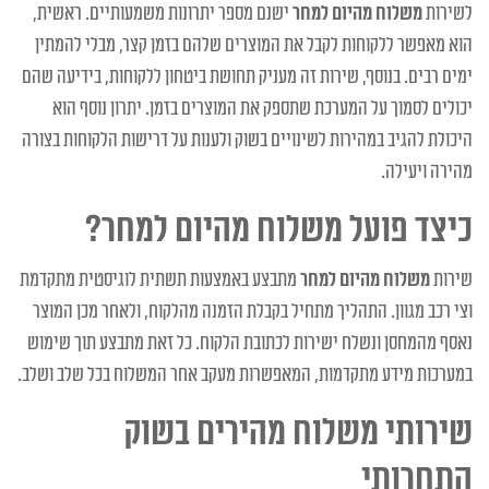
לשירות
משלוח מהיום למחר
ישנם מספר יתרונות משמעותיים. ראשית,
הוא מאפשר ללקוחות לקבל את המוצרים שלהם בזמן קצר, מבלי להמתין
ימים רבים. בנוסף, שירות זה מעניק תחושת ביטחון ללקוחות, בידיעה שהם
יכולים לסמוך על המערכת שתספק את המוצרים בזמן. יתרון נוסף הוא
היכולת להגיב במהירות לשינויים בשוק ולענות על דרישות הלקוחות בצורה
מהירה ויעילה.
כיצד פועל משלוח מהיום למחר?
שירות
משלוח מהיום למחר
מתבצע באמצעות תשתית לוגיסטית מתקדמת
וצי רכב מגוון. התהליך מתחיל בקבלת הזמנה מהלקוח, ולאחר מכן המוצר
נאסף מהמחסן ונשלח ישירות לכתובת הלקוח. כל זאת מתבצע תוך שימוש
במערכות מידע מתקדמות, המאפשרות מעקב אחר המשלוח בכל שלב ושלב.
שירותי משלוח מהירים בשוק
התחרותי