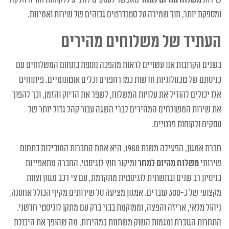
ומספקת יותר, תוך שמירה על סטנדרטים גבוהים של שירות ואמינות.
העתיד של משלוחים מהירים
בשנים הקרובות אנו עשויים לראות מהפכה נוספת בתחום המשלוחים עם
כניסתם של טכנולוגיות חדשות כמו רחפנים וכלים אוטונומיים. פיתוחים
אלו יכולים להוזיל את עלויות המשלוח, לשפר את הדיוק והזמן, וכך להפוך
את שירות המשולחים המהירים לברי השגה עבור קהל גדול יותר של
עסקים ולקוחות פרטיים.
חברת אמגון, הפעילה משנת 1988, היא אחת החברות המובילות בתחום
שירותי
משלוח מהיום למחר
ומיקור חוץ לוגיסטי. החברה מתאפיינת
בניסיון רב שנים ובתשתית לוגיסטית מתקדמת, עם צי רכב מגוון וצוות
מקצועי של כ-300 עובדים. אמגון מציעה סל שירותים מקיף הכולל אחסנה,
ניהול מלאי, אריזה והפצה, וממוקמת בבני ברק עם מתקן לוגיסטי חדשני.
התחרות הגוברת ומגמות השוק משתנות במהירות, מה שהופך את היכולת